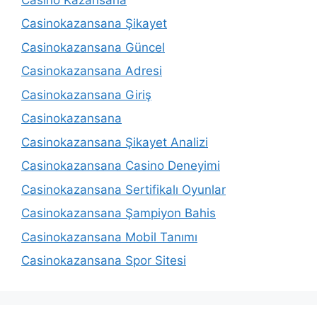
Casinokazansana Şikayet
Casinokazansana Güncel
Casinokazansana Adresi
Casinokazansana Giriş
Casinokazansana
Casinokazansana Şikayet Analizi
Casinokazansana Casino Deneyimi
Casinokazansana Sertifikalı Oyunlar
Casinokazansana Şampiyon Bahis
Casinokazansana Mobil Tanımı
Casinokazansana Spor Sitesi