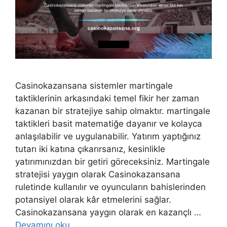
Casinokazansana sistemler martingale
taktiklerinin arkasındaki temel fikir her zaman
kazanan bir stratejiye sahip olmaktır. martingale
taktikleri basit matematiğe dayanır ve kolayca
anlaşılabilir ve uygulanabilir. Yatırım yaptığınız
tutarı iki katına çıkarırsanız, kesinlikle
yatırımınızdan bir getiri göreceksiniz. Martingale
stratejisi yaygın olarak Casinokazansana
ruletinde kullanılır ve oyuncuların bahislerinden
potansiyel olarak kâr etmelerini sağlar.
Casinokazansana yaygın olarak en kazançlı …
Devamını oku