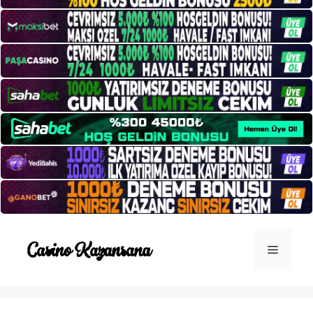
İçeriğe
atla
Menü