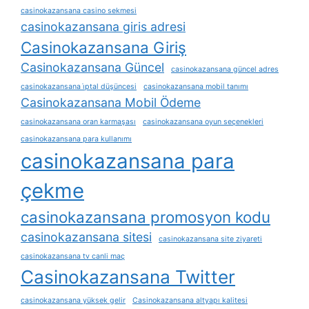
casinokazansana casino sekmesi
casinokazansana giris adresi
Casinokazansana Giriş
Casinokazansana Güncel
casinokazansana güncel adres
casinokazansana i̇ptal düşüncesi
casinokazansana mobil tanımı
Casinokazansana Mobil Ödeme
casinokazansana oran karmaşası
casinokazansana oyun seçenekleri
casinokazansana para kullanımı
casinokazansana para
çekme
casinokazansana promosyon kodu
casinokazansana sitesi
casinokazansana site ziyareti
casinokazansana tv canli maç
Casinokazansana Twitter
casinokazansana yüksek gelir
Casinokazansana altyapı kalitesi